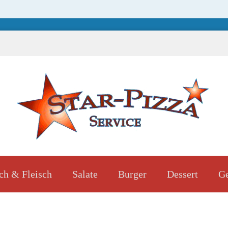
ch & Fleisch
Salate
Burger
Dessert
Ge