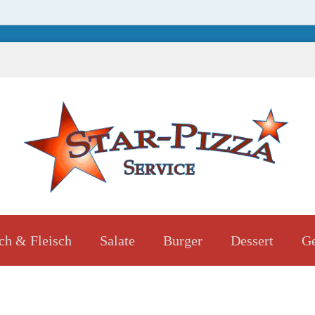
ch & Fleisch
Salate
Burger
Dessert
Ge