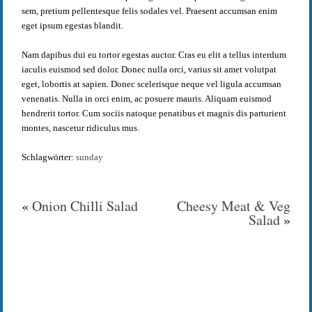
sem, pretium pellentesque felis sodales vel. Praesent accumsan enim
eget ipsum egestas blandit.
Nam dapibus dui eu tortor egestas auctor. Cras eu elit a tellus interdum
iaculis euismod sed dolor. Donec nulla orci, varius sit amet volutpat
eget, lobortis at sapien. Donec scelerisque neque vel ligula accumsan
venenatis. Nulla in orci enim, ac posuere mauris. Aliquam euismod
hendrerit tortor. Cum sociis natoque penatibus et magnis dis parturient
montes, nascetur ridiculus mus.
Schlagwörter:
sunday
«
Onion Chilli Salad
Cheesy Meat & Veg
Salad
»