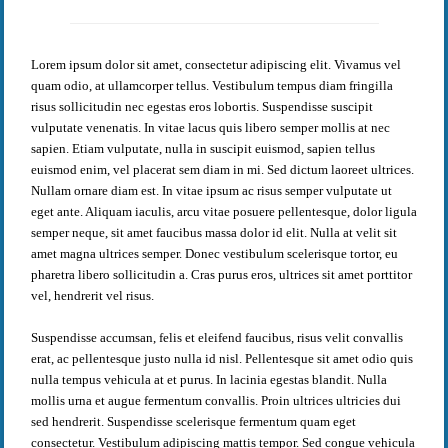
Lorem ipsum dolor sit amet, consectetur adipiscing elit. Vivamus vel
quam odio, at ullamcorper tellus. Vestibulum tempus diam fringilla
risus sollicitudin nec egestas eros lobortis. Suspendisse suscipit
vulputate venenatis. In vitae lacus quis libero semper mollis at nec
sapien. Etiam vulputate, nulla in suscipit euismod, sapien tellus
euismod enim, vel placerat sem diam in mi. Sed dictum laoreet ultrices.
Nullam ornare diam est. In vitae ipsum ac risus semper vulputate ut
eget ante. Aliquam iaculis, arcu vitae posuere pellentesque, dolor ligula
semper neque, sit amet faucibus massa dolor id elit. Nulla at velit sit
amet magna ultrices semper. Donec vestibulum scelerisque tortor, eu
pharetra libero sollicitudin a. Cras purus eros, ultrices sit amet porttitor
vel, hendrerit vel risus.
Suspendisse accumsan, felis et eleifend faucibus, risus velit convallis
erat, ac pellentesque justo nulla id nisl. Pellentesque sit amet odio quis
nulla tempus vehicula at et purus. In lacinia egestas blandit. Nulla
mollis urna et augue fermentum convallis. Proin ultrices ultricies dui
sed hendrerit. Suspendisse scelerisque fermentum quam eget
consectetur. Vestibulum adipiscing mattis tempor. Sed congue vehicula