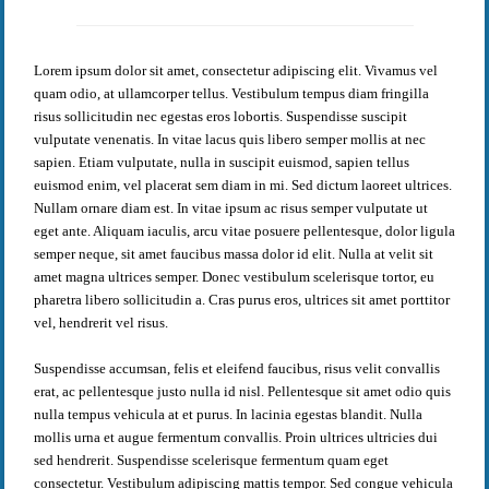
Lorem ipsum dolor sit amet, consectetur adipiscing elit. Vivamus vel
quam odio, at ullamcorper tellus. Vestibulum tempus diam fringilla
risus sollicitudin nec egestas eros lobortis. Suspendisse suscipit
vulputate venenatis. In vitae lacus quis libero semper mollis at nec
sapien. Etiam vulputate, nulla in suscipit euismod, sapien tellus
euismod enim, vel placerat sem diam in mi. Sed dictum laoreet ultrices.
Nullam ornare diam est. In vitae ipsum ac risus semper vulputate ut
eget ante. Aliquam iaculis, arcu vitae posuere pellentesque, dolor ligula
semper neque, sit amet faucibus massa dolor id elit. Nulla at velit sit
amet magna ultrices semper. Donec vestibulum scelerisque tortor, eu
pharetra libero sollicitudin a. Cras purus eros, ultrices sit amet porttitor
vel, hendrerit vel risus.
Suspendisse accumsan, felis et eleifend faucibus, risus velit convallis
erat, ac pellentesque justo nulla id nisl. Pellentesque sit amet odio quis
nulla tempus vehicula at et purus. In lacinia egestas blandit. Nulla
mollis urna et augue fermentum convallis. Proin ultrices ultricies dui
sed hendrerit. Suspendisse scelerisque fermentum quam eget
consectetur. Vestibulum adipiscing mattis tempor. Sed congue vehicula