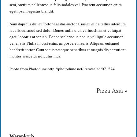
sem, pretium pellentesque felis sodales vel. Praesent accumsan enim
eget ipsum egestas blandit.
Nam dapibus dui eu tortor egestas auctor. Cras eu elit a tellus interdum
iaculis euismod sed dolor. Donec nulla orci, varius sit amet volutpat
eget, lobortis at sapien. Donec scelerisque neque vel ligula accumsan
venenatis. Nulla in orci enim, ac posuere mauris. Aliquam euismod
hendrerit tortor. Cum sociis natoque penatibus et magnis dis parturient
montes, nascetur ridiculus mus.
Photo from Photodune http://photodune.net/item/salad/971574
Pizza Asia
»
Warenkorb