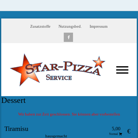
Zusatzstoffe
Nutzungsbed.
Impressum
Dessert
Wir haben zur Zeit geschlossen. Sie können aber vorbestellen
Tiramisu
5,00
€
Normal
hausgemacht