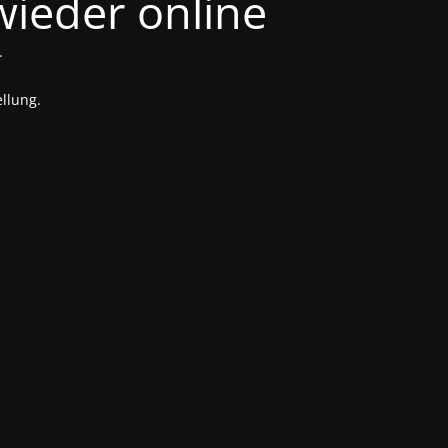
 wieder online
.
llung.